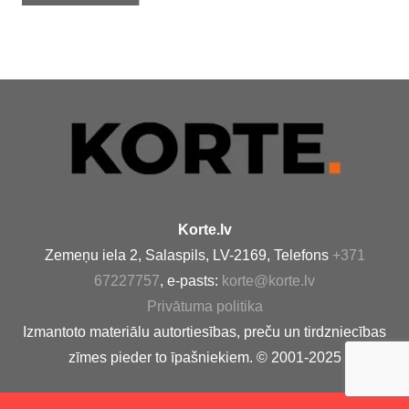
Korte.lv
Zemeņu iela 2, Salaspils, LV-2169, Telefons
+371
67227757
, e-pasts:
korte@korte.lv
Privātuma politika
Izmantoto materiālu autortiesības, preču un tirdzniecības
zīmes pieder to īpašniekiem. © 2001-2025