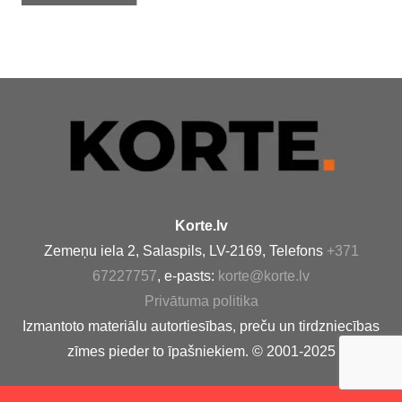
Korte.lv
Zemeņu iela 2, Salaspils, LV-2169, Telefons
+371
67227757
, e-pasts:
korte@korte.lv
Privātuma politika
Izmantoto materiālu autortiesības, preču un tirdzniecības
zīmes pieder to īpašniekiem. © 2001-2025