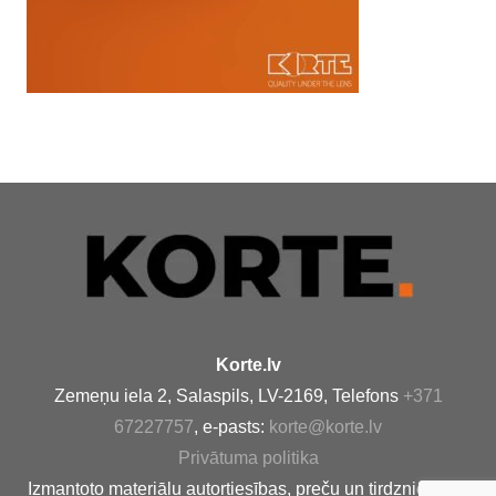
Korte.lv
Zemeņu iela 2, Salaspils, LV-2169, Telefons
+371
67227757
, e-pasts:
korte@korte.lv
Privātuma politika
Izmantoto materiālu autortiesības, preču un tirdzniecības