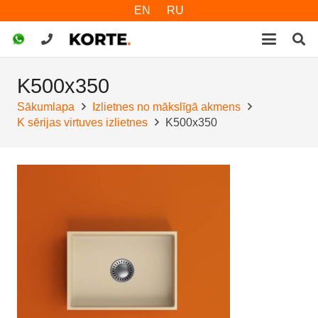
EN
RU
K500x350
Sākumlapa
Izlietnes no mākslīgā akmens
K sērijas virtuves izlietnes
K500x350