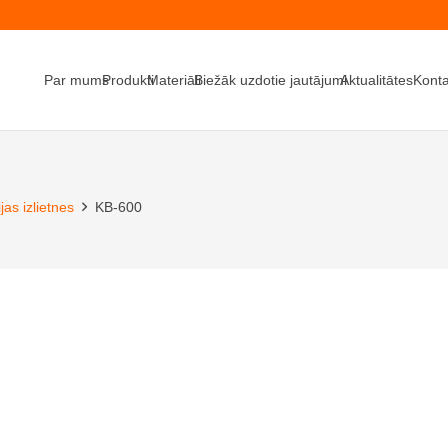
Par mums
Produkti
Materiāli
Biežāk uzdotie jautājumi
Aktualitātes
Konta
jas izlietnes
KB-600