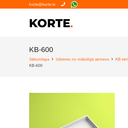
korte@korte.lv
KB-600
Sākumlapa
Izlietnes no mākslīgā akmens
KB sēri
KB-600