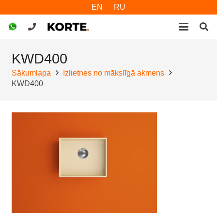
EN
RU
KWD400
Sākumlapa
Izlietnes no mākslīgā akmens
KWD400