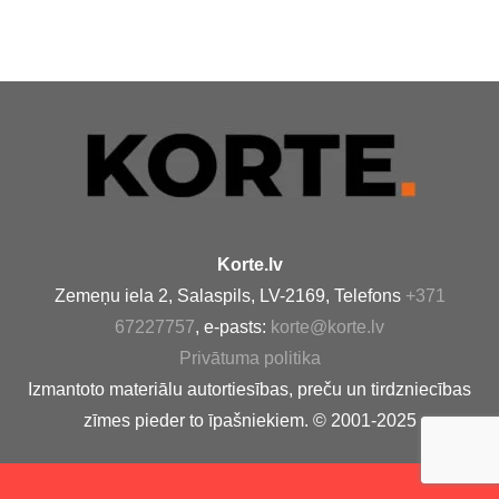
Korte.lv
Zemeņu iela 2, Salaspils, LV-2169, Telefons
+371
67227757
, e-pasts:
korte@korte.lv
Privātuma politika
Izmantoto materiālu autortiesības, preču un tirdzniecības
zīmes pieder to īpašniekiem. © 2001-2025