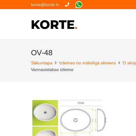
korte@korte.lv
OV-48
Sākumlapa
Izlietnes no mākslīgā akmens
O sērij
Vannasistabas izlietne