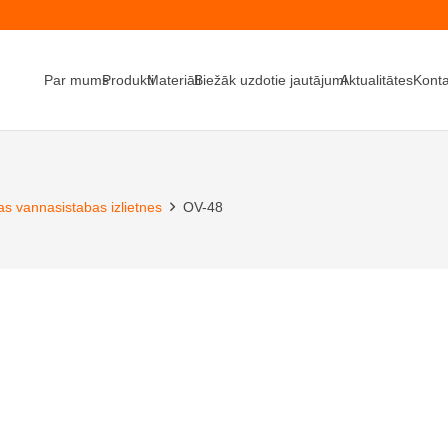
Par mums
Produkti
Materiāli
Biežāk uzdotie jautājumi
Aktualitātes
Konta
as vannasistabas izlietnes
OV-48