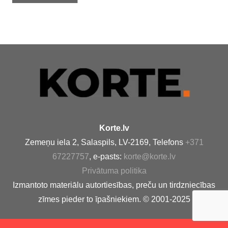
Korte.lv
Zemeņu iela 2, Salaspils, LV-2169, Telefons
+371
67227757
, e-pasts:
korte@korte.lv
Privātuma politika
Izmantoto materiālu autortiesības, preču un tirdzniecības
zīmes pieder to īpašniekiem. © 2001-2025