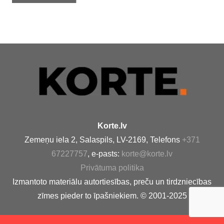
Korte.lv
Zemeņu iela 2, Salaspils, LV-2169, Telefons
+371
67227757
, e-pasts:
korte@korte.lv
Privātuma politika
Izmantoto materiālu autortiesības, preču un tirdzniecības
zīmes pieder to īpašniekiem. © 2001-2025