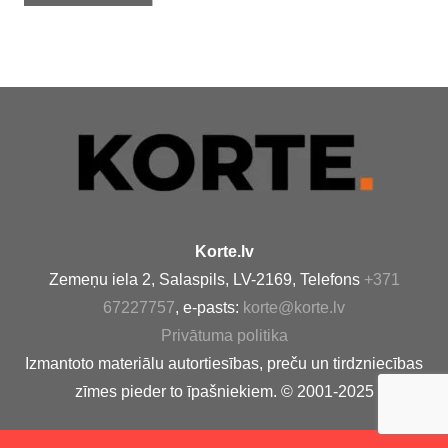
Korte.lv
Zemeņu iela 2, Salaspils, LV-2169, Telefons
+371
67227757
, e-pasts:
korte@korte.lv
Privātuma politika
Izmantoto materiālu autortiesības, preču un tirdzniecības
zīmes pieder to īpašniekiem. © 2001-2025