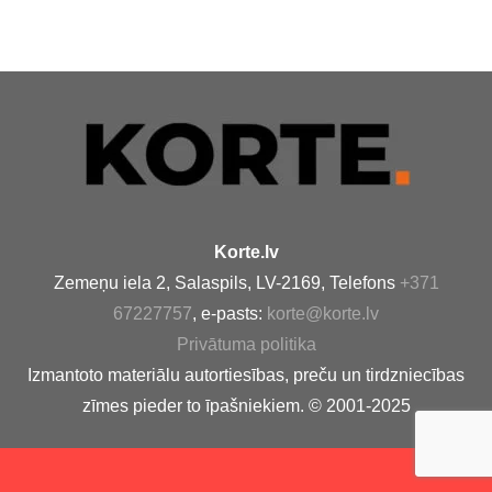
Korte.lv
Zemeņu iela 2, Salaspils, LV-2169, Telefons
+371
67227757
, e-pasts:
korte@korte.lv
Privātuma politika
Izmantoto materiālu autortiesības, preču un tirdzniecības
zīmes pieder to īpašniekiem. © 2001-2025