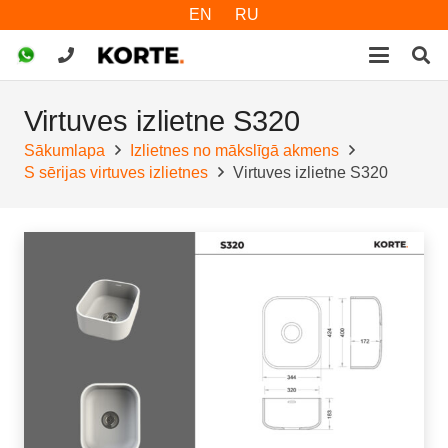
EN
RU
Virtuves izlietne S320
Sākumlapa
Izlietnes no mākslīgā akmens
S sērijas virtuves izlietnes
Virtuves izlietne S320