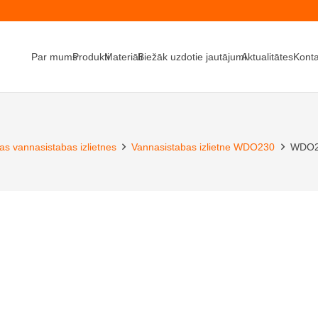
Par mums
Produkti
Materiāli
Biežāk uzdotie jautājumi
Aktualitātes
Konta
as vannasistabas izlietnes
Vannasistabas izlietne WDO230
WDO2