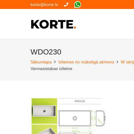
korte@korte.lv
WDO230
Sākumlapa
Izlietnes no mākslīgā akmens
W sērij
Vannasistabas izlietne