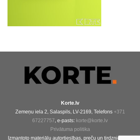
Korte.lv
Zemeņu iela 2, Salaspils, LV-2169, Telefons
+371
67227757
, e-pasts:
korte@korte.lv
Privātuma politika
Izmantoto materiālu autortiesības, preču un tirdzniecības