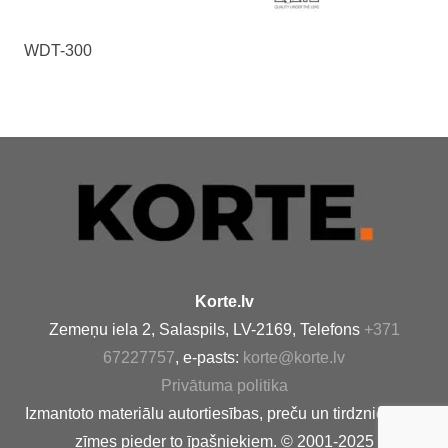
WDT-300
Korte.lv
Zemeņu iela 2, Salaspils, LV-2169, Telefons
+371
67227757
, e-pasts:
korte@korte.lv
Privātuma politika
Izmantoto materiālu autortiesības, preču un tirdzniecības
zīmes pieder to īpašniekiem. © 2001-2025