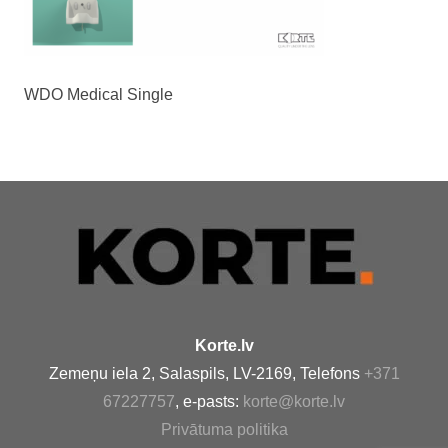
WDO Medical Single
Korte.lv
Zemeņu iela 2, Salaspils, LV-2169, Telefons
+371
67227757
, e-pasts:
korte@korte.lv
Privātuma politika