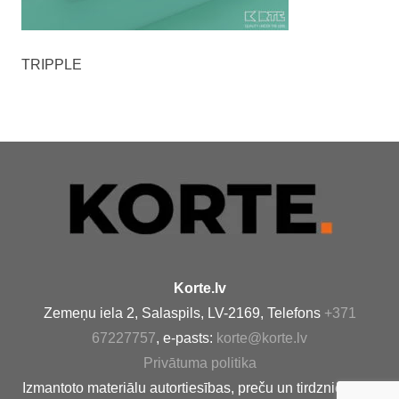
TRIPPLE
Korte.lv
Zemeņu iela 2, Salaspils, LV-2169, Telefons
+371
67227757
, e-pasts:
korte@korte.lv
Privātuma politika
Izmantoto materiālu autortiesības, preču un tirdzniecības