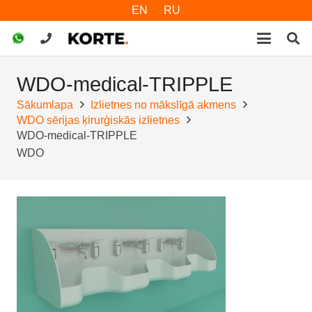
EN
RU
WDO-medical-TRIPPLE
Sākumlapa
Izlietnes no mākslīgā akmens
WDO sērijas ķirurģiskās izlietnes
WDO-medical-TRIPPLE
WDO