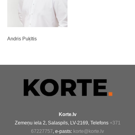
Andris Puķītis
Korte.lv
Zemeņu iela 2, Salaspils, LV-2169, Telefons
+371
67227757
, e-pasts:
korte@korte.lv