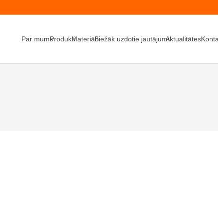
Par mums
Produkti
Materiāli
Biežāk uzdotie jautājumi
Aktualitātes
Konta