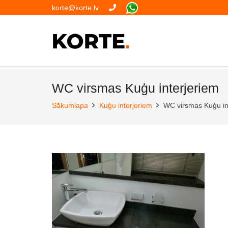
korte@korte.lv
WC virsmas Kuģu interjeriem
Sākumlapa
Kuģu interjeriem
WC virsmas Kuģu in