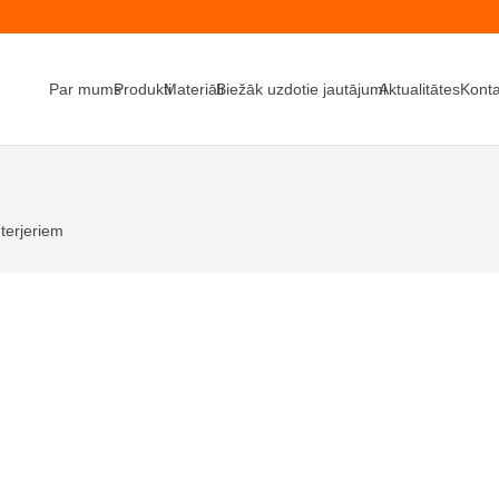
Par mums
Produkti
Materiāli
Biežāk uzdotie jautājumi
Aktualitātes
Konta
terjeriem