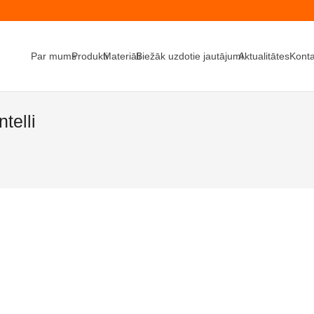
Par mums
Produkti
Materiāli
Biežāk uzdotie jautājumi
Aktualitātes
Konta
elli