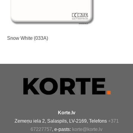
Snow White (033A)
Korte.lv
Zemeņu iela 2, Salaspils, LV-2169, Telefons
+371
67227757
, e-pasts:
korte@korte.lv