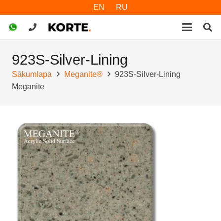
EN
RU
923S-Silver-Lining
Sākumlapa
Meganite®
923S-Silver-Lining
Meganite