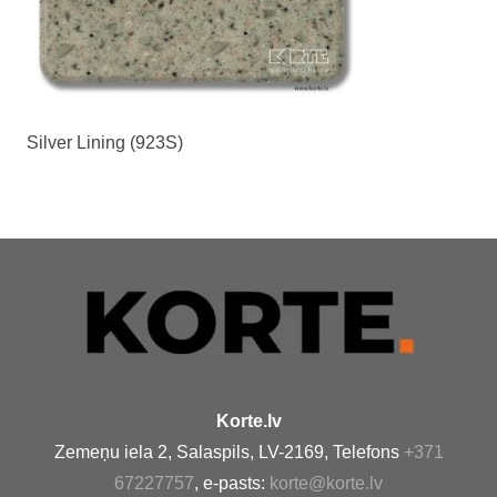
Silver Lining (923S)
Korte.lv
Zemeņu iela 2, Salaspils, LV-2169, Telefons
+371
67227757
, e-pasts:
korte@korte.lv