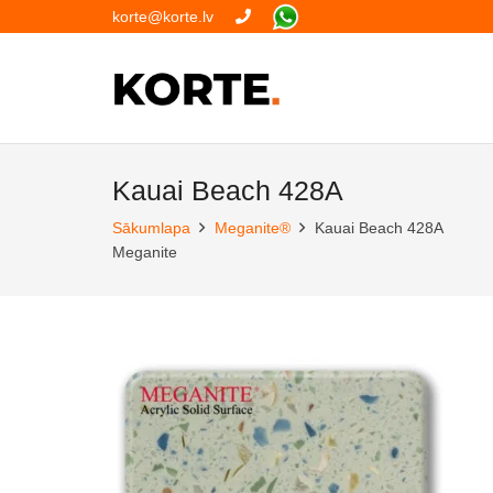
korte@korte.lv
Kauai Beach 428A
Sākumlapa
Meganite®
Kauai Beach 428A
Meganite