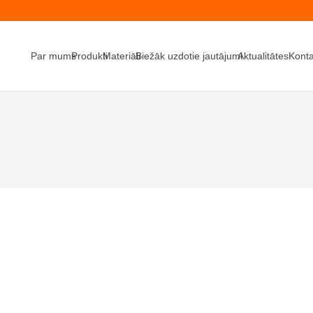
Par mums
Produkti
Materiāli
Biežāk uzdotie jautājumi
Aktualitātes
Konta