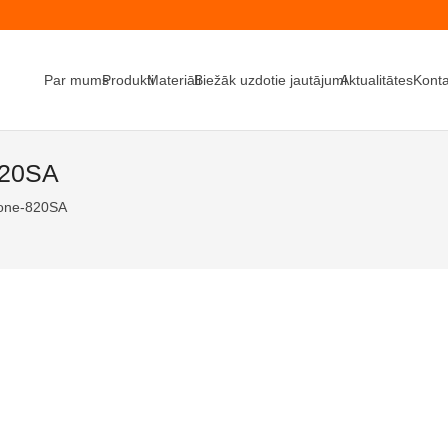
Par mums
Produkti
Materiāli
Biežāk uzdotie jautājumi
Aktualitātes
Konta
820SA
tone-820SA