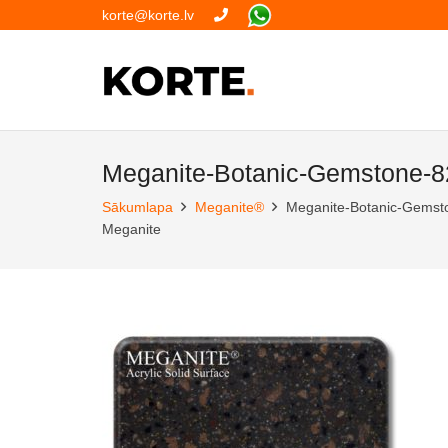
korte@korte.lv
Meganite-Botanic-Gemstone-
Sākumlapa
Meganite®
Meganite-Botanic-Gems
Meganite