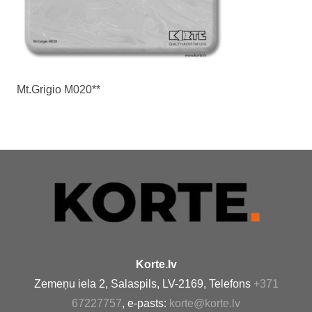
Mt.Grigio M020**
Korte.lv
Zemeņu iela 2, Salaspils, LV-2169, Telefons
+371
67227757
, e-pasts:
korte@korte.lv