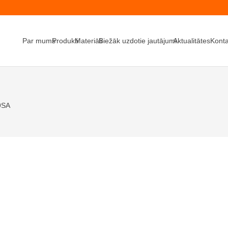
Par mums
Produkti
Materiāli
Biežāk uzdotie jautājumi
Aktualitātes
Konta
9SA