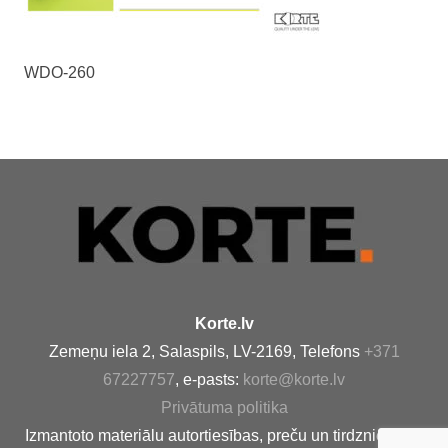
WDO-260
Korte.lv
Zemeņu iela 2, Salaspils, LV-2169, Telefons
+371
67227757
, e-pasts:
korte@korte.lv
Privātuma politika
Izmantoto materiālu autortiesības, preču un tirdzniecības