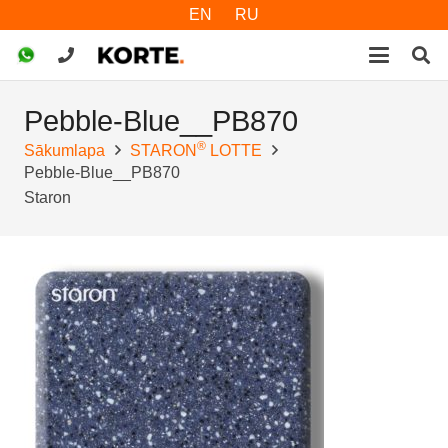
EN
RU
Pebble-Blue__PB870
®
Sākumlapa
STARON
LOTTE
Pebble-Blue__PB870
Staron