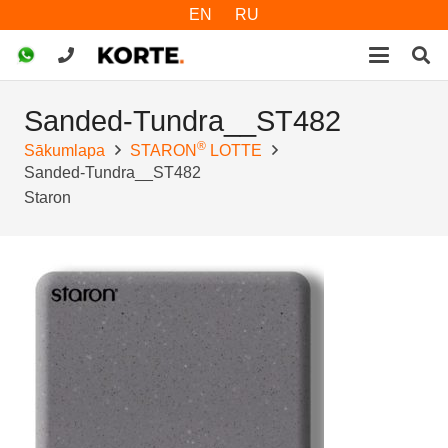
EN
RU
Sanded-Tundra__ST482
®
Sākumlapa
STARON
LOTTE
Sanded-Tundra__ST482
Staron