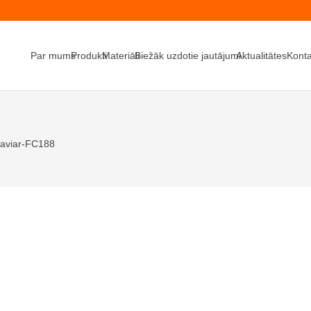
Par mums
Produkti
Materiāli
Biežāk uzdotie jautājumi
Aktualitātes
Konta
aviar-FC188