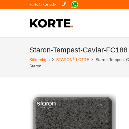
korte@korte.lv
Staron-Tempest-Caviar-FC188
®
Sākumlapa
STARON
LOTTE
Staron-Tempest-C
Staron