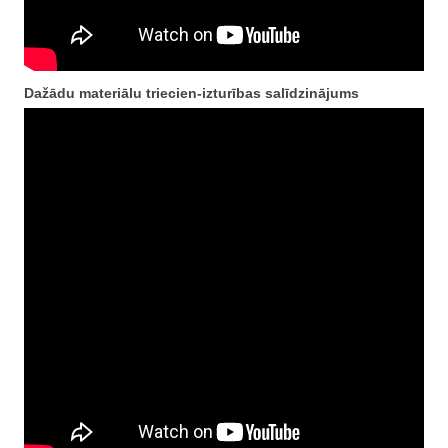
Dažādu
materiālu triecien-izturības salīdzinājums