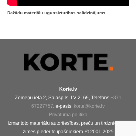
Dažādu
materiālu ugunsizturības salīdzinājums
Korte.lv
Zemeņu iela 2, Salaspils, LV-2169, Telefons
+371
67227757
, e-pasts:
korte@korte.lv
Privātuma politika
Izmantoto materiālu autortiesības, preču un tirdzniecības
zīmes pieder to īpašniekiem. © 2001-2025