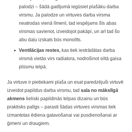
palodzi – šādā gadījumā iegūsiet plašāku darba
virsmu. Ja palodze un virtuves darba virsma
neatrodas vienā līmenī, tad iespējams šīs abas
virsmas savienot, izveidojot pakāpi, un arī tad šo
abu daļu izskats būs monolīts.
Ventilācijas restes,
kas tiek iestrādātas darba
virsmā vietās virs radiatora, nodrošinot siltā gaisa
plūsmu telpā.
Ja virtuve ir pietiekami plaša un esat paredzējuši virtuvē
izveidot papildus darba virsmu, tad
sala no mākslīgā
akmens
lieliski papildinās telpas dizainu un būs
praktisks palīgs – parasti šādas virtuves virsmas tiek
izmantotas ēdiena gatavošanai vai pusdienošanai ar
ģimeni un draugiem.