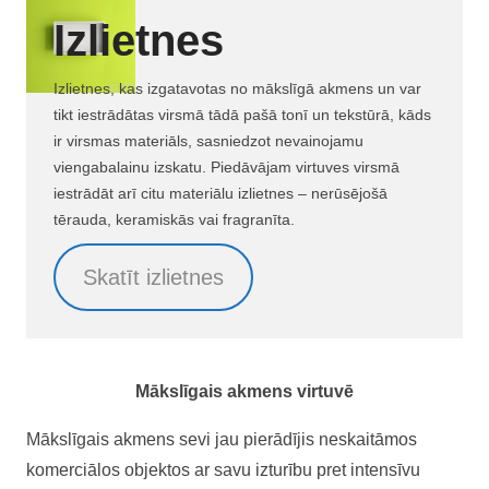
Izlietnes
Izlietnes, kas izgatavotas no mākslīgā akmens un var
tikt iestrādātas virsmā tādā pašā tonī un tekstūrā, kāds
ir virsmas materiāls, sasniedzot nevainojamu
viengabalainu izskatu. Piedāvājam virtuves virsmā
iestrādāt arī citu materiālu izlietnes – nerūsējošā
tērauda, keramiskās vai fragranīta.
Skatīt izlietnes
Mākslīgais akmens virtuvē
Mākslīgais akmens sevi jau pierādījis neskaitāmos
komerciālos objektos ar savu izturību pret intensīvu