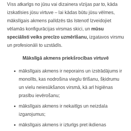
Viss atkarīgs no jūsu vai dizainera vīzijas par to, kāda
izskatīsies jūsu virtuve – lai kādas būtu jūsu vēlmes,
mākslīgais akmens palīdzēs tās īstenot! Izveidojiet
vēlamās konfigurācijas virsmas skici, un
mūsu
speciālisti veiks precīzo uzmērīšanu,
izgatavos virsmu
un profesionāli to uzstādīs.
Mākslīgā akmens priekšrocības virtuvē
mākslīgais akmens ir neporains un izstrādājums ir
monolīts, kas nodrošina vieglu tīrīšanu, šķidrumu
un vielu neiesūkšanos virsmā, kā arī higiēnas
prasību ievērošanu;
mākslīgais akmens ir nekaitīgs un neizdala
izgarojumus;
mākslīgais akmens ir izturīgs pret ikdienas