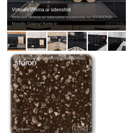
Virtuves virsma ar ūdenslīsti
Virtuves virsma ar ūdenslīsti izgatavota no STARON®
Metallic Galaxy/ Korte.lv