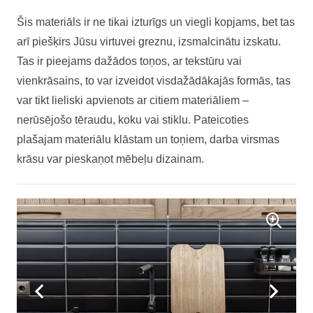
Šis materiāls ir ne tikai izturīgs un viegli kopjams, bet tas
arī piešķirs Jūsu virtuvei greznu, izsmalcinātu izskatu.
Tas ir pieejams dažādos toņos, ar tekstūru vai
vienkrāsains, to var izveidot visdažādākajās formās, tas
var tikt lieliski apvienots ar citiem materiāliem –
nerūsējošo tēraudu, koku vai stiklu. Pateicoties
plašajam materiālu klāstam un toņiem, darba virsmas
krāsu var pieskaņot mēbeļu dizainam.