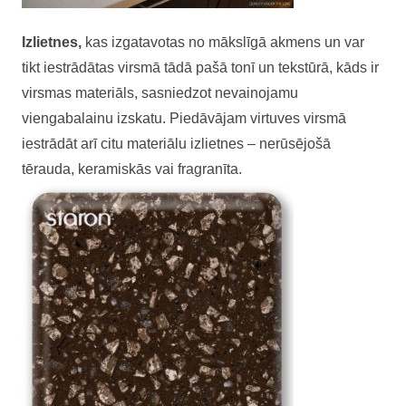
Izlietnes,
kas izgatavotas no mākslīgā akmens un var
tikt iestrādātas virsmā tādā pašā tonī un tekstūrā, kāds ir
virsmas materiāls, sasniedzot nevainojamu
viengabalainu izskatu. Piedāvājam virtuves virsmā
iestrādāt arī citu materiālu izlietnes – nerūsējošā
tērauda, keramiskās vai fragranīta.