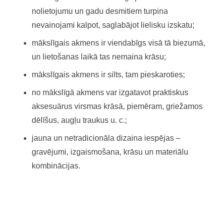
nolietojumu un gadu desmitiem turpina
nevainojami kalpot, saglabājot lielisku izskatu;
mākslīgais akmens ir viendabīgs visā tā biezumā,
un lietošanas laikā tas nemaina krāsu;
mākslīgais akmens ir silts, tam pieskaroties;
no mākslīgā akmens var izgatavot praktiskus
aksesuārus virsmas krāsā, piemēram, griežamos
dēlīšus, augļu traukus u. c.;
jauna un netradicionāla dizaina iespējas –
gravējumi, izgaismošana, krāsu un materiālu
kombinācijas.