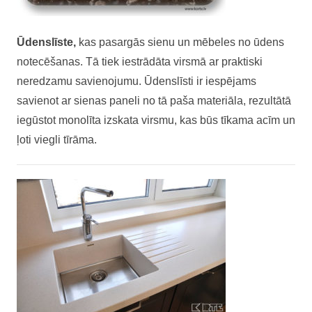
Ūdenslīste,
kas pasargās sienu un mēbeles no ūdens
notecēšanas. Tā tiek iestrādāta virsmā ar praktiski
neredzamu savienojumu. Ūdenslīsti ir iespējams
savienot ar sienas paneli no tā paša materiāla, rezultātā
iegūstot monolīta izskata virsmu, kas būs tīkama acīm un
ļoti viegli tīrāma.