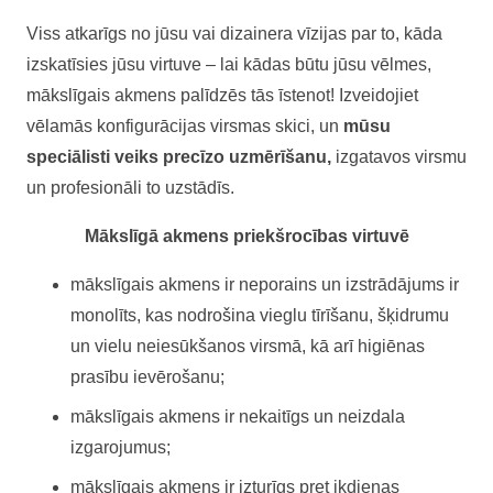
Viss atkarīgs no jūsu vai dizainera vīzijas par to, kāda
izskatīsies jūsu virtuve – lai kādas būtu jūsu vēlmes,
mākslīgais akmens palīdzēs tās īstenot! Izveidojiet
vēlamās konfigurācijas virsmas skici, un
mūsu
speciālisti veiks precīzo uzmērīšanu,
izgatavos virsmu
un profesionāli to uzstādīs.
Mākslīgā akmens priekšrocības virtuvē
mākslīgais akmens ir neporains un izstrādājums ir
monolīts, kas nodrošina vieglu tīrīšanu, šķidrumu
un vielu neiesūkšanos virsmā, kā arī higiēnas
prasību ievērošanu;
mākslīgais akmens ir nekaitīgs un neizdala
izgarojumus;
mākslīgais akmens ir izturīgs pret ikdienas