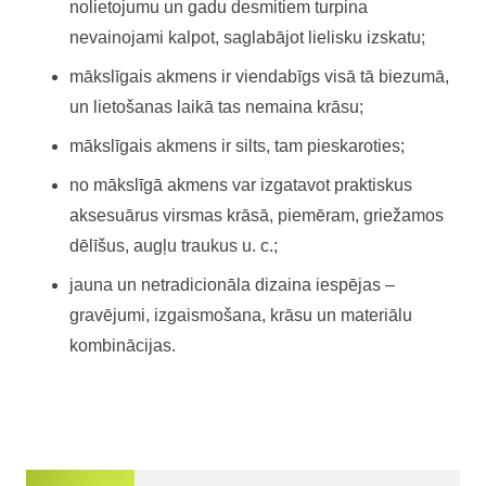
nolietojumu un gadu desmitiem turpina
nevainojami kalpot, saglabājot lielisku izskatu;
mākslīgais akmens ir viendabīgs visā tā biezumā,
un lietošanas laikā tas nemaina krāsu;
mākslīgais akmens ir silts, tam pieskaroties;
no mākslīgā akmens var izgatavot praktiskus
aksesuārus virsmas krāsā, piemēram, griežamos
dēlīšus, augļu traukus u. c.;
jauna un netradicionāla dizaina iespējas –
gravējumi, izgaismošana, krāsu un materiālu
kombinācijas.