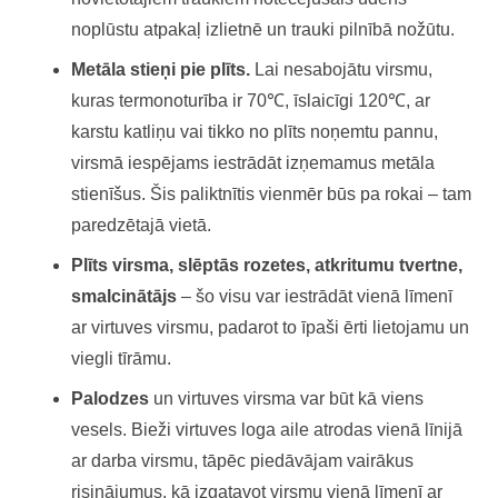
noplūstu atpakaļ izlietnē un trauki pilnībā nožūtu.
Metāla stieņi pie plīts.
Lai nesabojātu virsmu,
kuras termonoturība ir 70℃, īslaicīgi 120℃, ar
karstu katliņu vai tikko no plīts noņemtu pannu,
virsmā iespējams iestrādāt izņemamus metāla
stienīšus. Šis paliktnītis vienmēr būs pa rokai – tam
paredzētajā vietā.
Plīts virsma, slēptās rozetes, atkritumu tvertne,
smalcinātājs
– šo visu var iestrādāt vienā līmenī
ar virtuves virsmu, padarot to īpaši ērti lietojamu un
viegli tīrāmu.
Palodzes
un virtuves virsma var būt kā viens
vesels. Bieži virtuves loga aile atrodas vienā līnijā
ar darba virsmu, tāpēc piedāvājam vairākus
risinājumus, kā izgatavot virsmu vienā līmenī ar