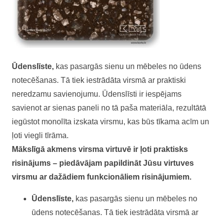
Ūdenslīste,
kas pasargās sienu un mēbeles no ūdens
notecēšanas. Tā tiek iestrādāta virsmā ar praktiski
neredzamu savienojumu. Ūdenslīsti ir iespējams
savienot ar sienas paneli no tā paša materiāla, rezultātā
iegūstot monolīta izskata virsmu, kas būs tīkama acīm un
ļoti viegli tīrāma.
Mākslīgā akmens virsma virtuvē ir ļoti praktisks
risinājums – piedāvājam papildināt Jūsu virtuves
virsmu ar dažādiem funkcionāliem risinājumiem.
Ūdenslīste,
kas pasargās sienu un mēbeles no
ūdens notecēšanas. Tā tiek iestrādāta virsmā ar