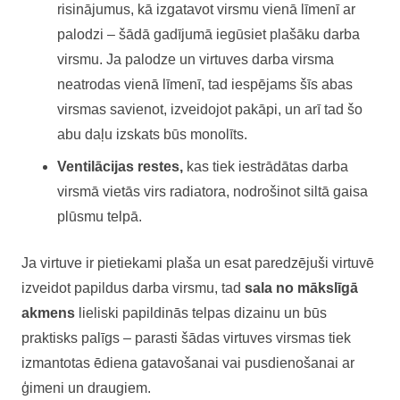
risinājumus, kā izgatavot virsmu vienā līmenī ar
palodzi – šādā gadījumā iegūsiet plašāku darba
virsmu. Ja palodze un virtuves darba virsma
neatrodas vienā līmenī, tad iespējams šīs abas
virsmas savienot, izveidojot pakāpi, un arī tad šo
abu daļu izskats būs monolīts.
Ventilācijas restes,
kas tiek iestrādātas darba
virsmā vietās virs radiatora, nodrošinot siltā gaisa
plūsmu telpā.
Ja virtuve ir pietiekami plaša un esat paredzējuši virtuvē
izveidot papildus darba virsmu, tad
sala no mākslīgā
akmens
lieliski papildinās telpas dizainu un būs
praktisks palīgs – parasti šādas virtuves virsmas tiek
izmantotas ēdiena gatavošanai vai pusdienošanai ar
ģimeni un draugiem.