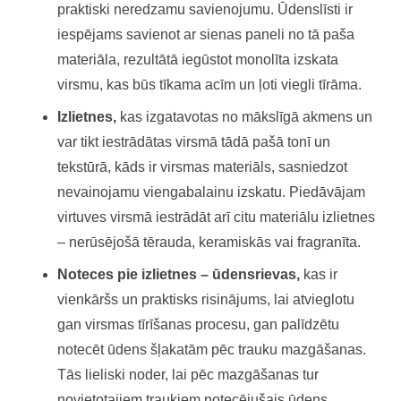
praktiski neredzamu savienojumu. Ūdenslīsti ir
iespējams savienot ar sienas paneli no tā paša
materiāla, rezultātā iegūstot monolīta izskata
virsmu, kas būs tīkama acīm un ļoti viegli tīrāma.
Izlietnes,
kas izgatavotas no mākslīgā akmens un
var tikt iestrādātas virsmā tādā pašā tonī un
tekstūrā, kāds ir virsmas materiāls, sasniedzot
nevainojamu viengabalainu izskatu. Piedāvājam
virtuves virsmā iestrādāt arī citu materiālu izlietnes
– nerūsējošā tērauda, keramiskās vai fragranīta.
Noteces pie izlietnes – ūdensrievas,
kas ir
vienkāršs un praktisks risinājums, lai atvieglotu
gan virsmas tīrīšanas procesu, gan palīdzētu
notecēt ūdens šļakatām pēc trauku mazgāšanas.
Tās lieliski noder, lai pēc mazgāšanas tur
novietotajiem traukiem notecējušais ūdens