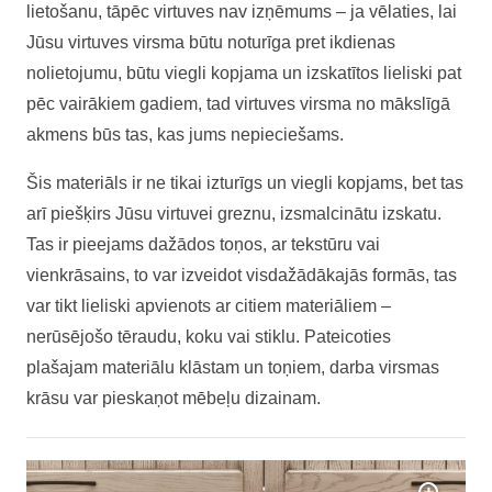
lietošanu, tāpēc virtuves nav izņēmums – ja vēlaties, lai
Jūsu virtuves virsma būtu noturīga pret ikdienas
nolietojumu, būtu viegli kopjama un izskatītos lieliski pat
pēc vairākiem gadiem, tad virtuves virsma no mākslīgā
akmens būs tas, kas jums nepieciešams.
Šis materiāls ir ne tikai izturīgs un viegli kopjams, bet tas
arī piešķirs Jūsu virtuvei greznu, izsmalcinātu izskatu.
Tas ir pieejams dažādos toņos, ar tekstūru vai
vienkrāsains, to var izveidot visdažādākajās formās, tas
var tikt lieliski apvienots ar citiem materiāliem –
nerūsējošo tēraudu, koku vai stiklu. Pateicoties
plašajam materiālu klāstam un toņiem, darba virsmas
krāsu var pieskaņot mēbeļu dizainam.