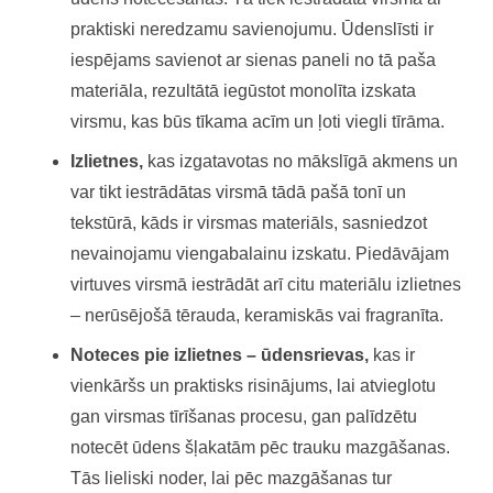
praktiski neredzamu savienojumu. Ūdenslīsti ir
iespējams savienot ar sienas paneli no tā paša
materiāla, rezultātā iegūstot monolīta izskata
virsmu, kas būs tīkama acīm un ļoti viegli tīrāma.
Izlietnes,
kas izgatavotas no mākslīgā akmens un
var tikt iestrādātas virsmā tādā pašā tonī un
tekstūrā, kāds ir virsmas materiāls, sasniedzot
nevainojamu viengabalainu izskatu. Piedāvājam
virtuves virsmā iestrādāt arī citu materiālu izlietnes
– nerūsējošā tērauda, keramiskās vai fragranīta.
Noteces pie izlietnes – ūdensrievas,
kas ir
vienkāršs un praktisks risinājums, lai atvieglotu
gan virsmas tīrīšanas procesu, gan palīdzētu
notecēt ūdens šļakatām pēc trauku mazgāšanas.
Tās lieliski noder, lai pēc mazgāšanas tur