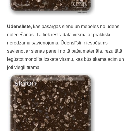
Ūdenslīste,
kas pasargās sienu un mēbeles no ūdens
notecēšanas. Tā tiek iestrādāta virsmā ar praktiski
neredzamu savienojumu. Ūdenslīsti ir iespējams
savienot ar sienas paneli no tā paša materiāla, rezultātā
iegūstot monolīta izskata virsmu, kas būs tīkama acīm un
ļoti viegli tīrāma.