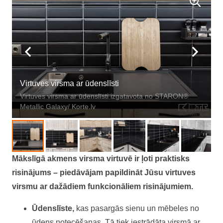
Virtuves virsma ar ūdenslīsti
Virtuves virsma ar ūdenslīsti izgatavota no STARON®
Metallic Galaxy/ Korte.lv
Mākslīgā akmens virsma virtuvē ir ļoti praktisks
risinājums – piedāvājam papildināt Jūsu virtuves
virsmu ar dažādiem funkcionāliem risinājumiem.
Ūdenslīste,
kas pasargās sienu un mēbeles no
ūdens notecēšanas. Tā tiek iestrādāta virsmā ar