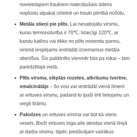
novietotajiem traukiem notecējušais ūdens
noplūstu atpakaļ izlietnē un trauki pilnībā nožūtu.
Metāla stieņi pie plīts.
Lai nesabojātu virsmu,
kuras termonoturība ir 70℃, īslaicīgi 120℃, ar
karstu katliņu vai tikko no plīts noņemtu pannu,
virsmā iespējams iestrādāt izņemamus metāla
stienīšus. Šis paliktnītis vienmēr būs pa rokai – tam
paredzētajā vietā.
Plīts virsma, slēptās rozetes, atkritumu tvertne,
smalcinātājs
– šo visu var iestrādāt vienā līmenī
ar virtuves virsmu, padarot to īpaši ērti lietojamu un
viegli tīrāmu.
Palodzes
un virtuves virsma var būt kā viens
vesels. Bieži virtuves loga aile atrodas vienā līnijā
ar darba virsmu, tāpēc piedāvājam vairākus