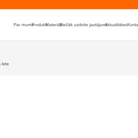
Par mums
Produkti
Materiāli
Biežāk uzdotie jautājumi
Aktualitātes
Konta
 lete