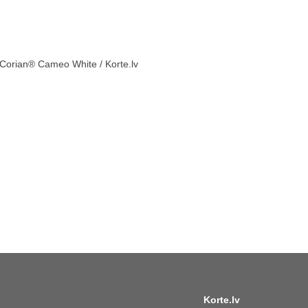
o Corian® Cameo White / Korte.lv
Korte.lv