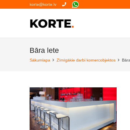
korte@korte.lv
Bāra lete
Sākumlapa
Zīmīgākie darbi komercobjektos
Bāra