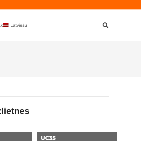
kti
Latviešu
zlietnes