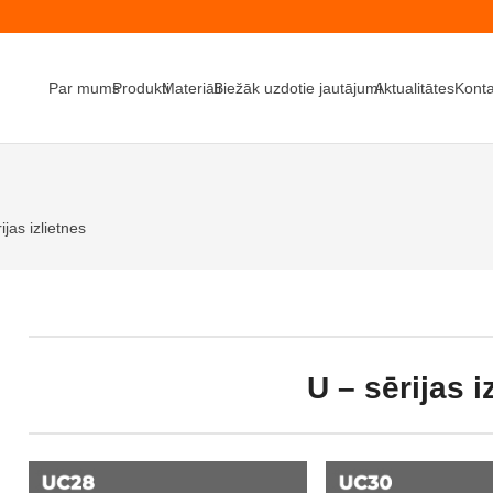
Par mums
Produkti
Materiāli
Biežāk uzdotie jautājumi
Aktualitātes
Konta
ijas izlietnes
U – sērijas i