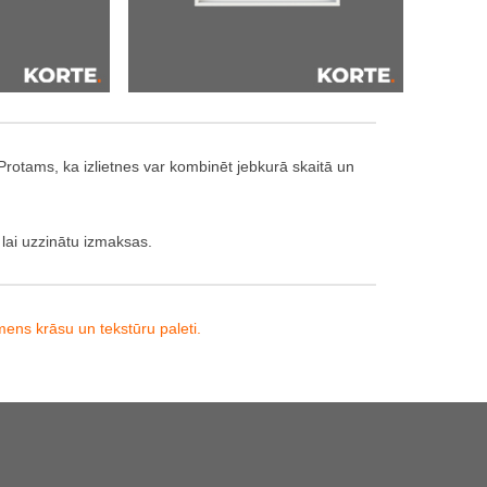
. Protams, ka izlietnes var kombinēt jebkurā skaitā un
 lai uzzinātu izmaksas.
ens krāsu un tekstūru paleti.