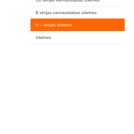
B sērijas vannasistabas izlietnes
U – sērijas izlietnes
Izlietnes