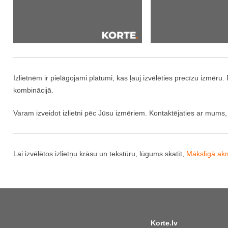
Izlietnēm ir pielāgojami platumi, kas ļauj izvēlēties precīzu izmēru
kombinācijā.
Varam izveidot izlietni pēc Jūsu izmēriem. Kontaktējaties ar mums,
Lai izvēlētos izlietņu krāsu un tekstūru, lūgums skatīt,
Mākslīgā akm
Korte.lv