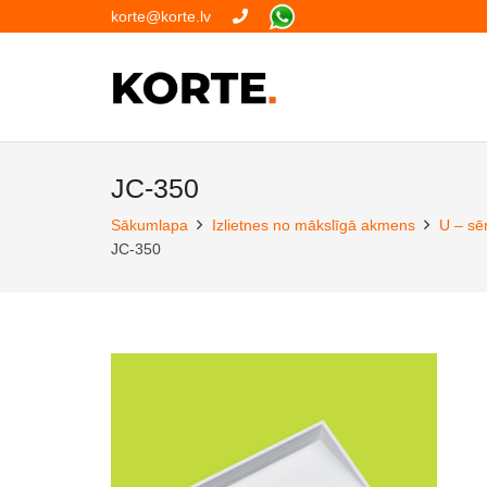
korte@korte.lv
JC-350
Sākumlapa
Izlietnes no mākslīgā akmens
U – sēr
JC-350