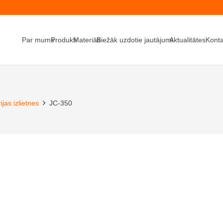
Par mums
Produkti
Materiāli
Biežāk uzdotie jautājumi
Aktualitātes
Konta
ijas izlietnes
JC-350