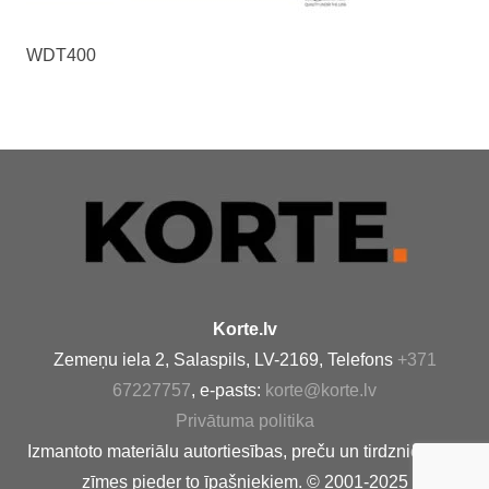
WDT400
Korte.lv
Zemeņu iela 2, Salaspils, LV-2169, Telefons
+371
67227757
, e-pasts:
korte@korte.lv
Privātuma politika
Izmantoto materiālu autortiesības, preču un tirdzniecības
zīmes pieder to īpašniekiem. © 2001-2025