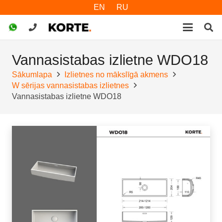
EN
RU
Vannasistabas izlietne WDO18
Sākumlapa
Izlietnes no mākslīgā akmens
W sērijas vannasistabas izlietnes
Vannasistabas izlietne WDO18