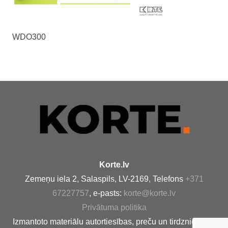
WDO300
Korte.lv
Zemeņu iela 2, Salaspils, LV-2169, Telefons
+371
67227757
, e-pasts:
korte@korte.lv
Privātuma politika
Izmantoto materiālu autortiesības, preču un tirdzniecības