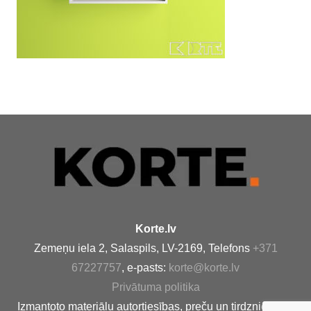
Korte.lv
Zemeņu iela 2, Salaspils, LV-2169, Telefons
+371
67227757
, e-pasts:
korte@korte.lv
Privātuma politika
Izmantoto materiālu autortiesības, preču un tirdzniecības