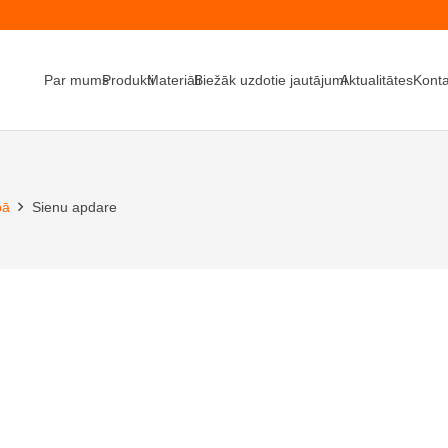
Par mums
Produkti
Materiāli
Biežāk uzdotie jautājumi
Aktualitātes
Konta
bā
Sienu apdare