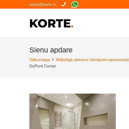
korte@korte.lv
Sienu apdare
Sākumlapa
Mākslīgā akmens risinājumi vannasista
DuPont Corian